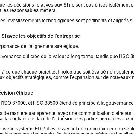
que les décisions relatives aux SI ne sont pas prises isolément 
et les responsables métiers.
les investissements technologiques sont pertinents et alignés su
SI avec les objectifs de l'entreprise
mportance de l'alignement stratégique.
rnance qui crée de la valeur à long terme, tandis que l'ISO 38
lle à ce que chaque projet technologique soit évalué non seulemen
aux objectifs stratégiques, comme l'expansion sur de nouveaux m
écision éthique
e l'ISO 37000, et l'ISO 38500 étend ce principe à la gouvernance
es de manière transparente, avec une communication claire sur le
e la confiance et facilite l'adhésion des parties prenantes aux i
nouveau système ERP, il est essentiel de communiquer non seu